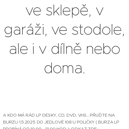
ve sklepě, v
garáži, ve stodole,
ale i v dílně nebo
doma.
A KDO MÁ RÁD LP DESKY, CD, DVD, VHS... PŘIJĎTE NA
BURZU 1.5.2025 DO JEDLOVÉ 108 U POLIČKY ( BURZA LP
PROBÍHÁ OD 10.00 - 13.00 HOD. ), ODKAZ ZDE :