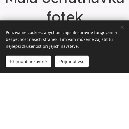
fotek
Používáme cookies, abychom zajistili správné fungování a
bezpečnost našich stránek. Tím vám můžeme zajistit tu
nejlepší zkušenost při jejich návštěvě.
Přijmout nezbytné
Přijmout vše