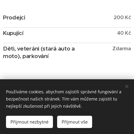
Prodejci
200 Kč
Kupující
40 Kč
Děti, veteráni (stará auto a
Zdarma
moto), parkování
Používáme cookies, abychom zajistili správné fungování a
bezpečnost našich stránek. Tím vám můžeme zajistit tu
nejlepší zkušenost při jejich návštěvě.
Burza Svitavy| 2024 | Vítejte u nás
Přijmout nezbytné
Přijmout vše
Vytvořeno službou
Webnode
Cookies